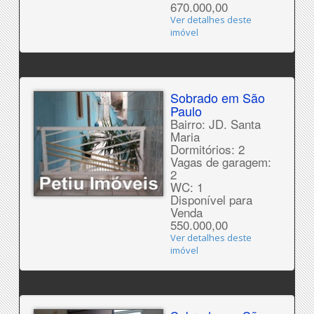
670.000,00
Ver detalhes deste
imóvel
Sobrado em São
Paulo
Bairro: JD. Santa
Maria
Dormitórios: 2
Vagas de garagem:
2
WC: 1
Disponível para
Venda
550.000,00
Ver detalhes deste
imóvel