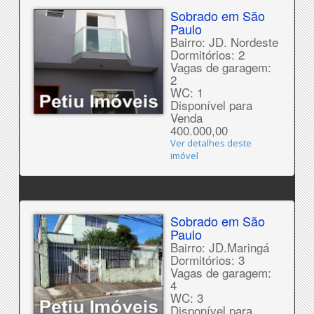
Sobrado em São
Paulo
Bairro: JD. Nordeste
Dormitórios: 2
Vagas de garagem:
2
WC: 1
Disponível para
Venda
400.000,00
Ver detalhes deste
imóvel
Sobrado em São
Paulo
Bairro: JD.Maringá
Dormitórios: 3
Vagas de garagem:
4
WC: 3
Disponível para